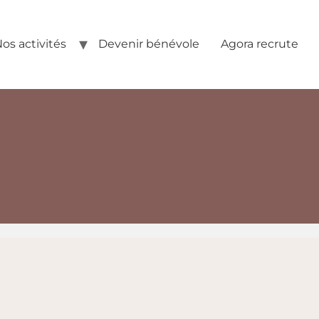
os activités
Devenir bénévole
Agora recrute