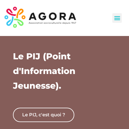
CLAS (Contrat Local d’Accompagnement à la Scolarité)
Le PIJ (Point
d'Information
Jeunesse).
Le PIJ, c'est quoi ?