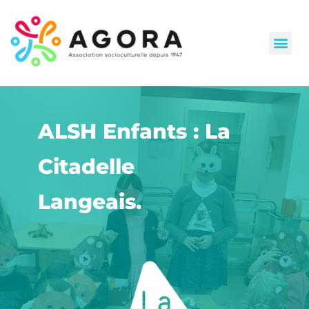
CLAS (Contrat Local d’Accompagnement à la Scolarité)
ALSH Enfants : La
Citadelle
Langeais.